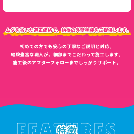
初めての方でも安心の丁寧なご説明と対応。
経験豊富な職人が、細部までこだわって施工します。
施工後のアフターフォローまでしっかりサポート。
FEATURES
特徴